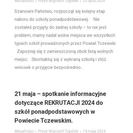
Aktualności
Przez
Wojciech Topolski
23 lipca 2024
Szanowni Państwo, rozpoczął się kolejny etap
naboru do szkoły ponadpodstawowej. Nie
zostałeś przyjęty do żadnej szkoły – to nie jest
problem, mamy nadal wolne miejsca we wszystkich
typach szkół prowadzonych przez Powiat Tczewski.
Zapoznaj się z zamieszczoną obok listą wolnych
miejsc. Skontaktuj się z wybraną szkołą i złóż
wniosek o przyjęcie bezpośrednio…
21 maja – spotkanie informacyjne
dotyczące REKRUTACJI 2024 do
szkół ponadpodstawowych w
Powiecie Tczewskim.
Aktualności
Przez
Wojciech Topolski
14 maja 2024