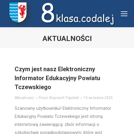
Uwaga:
ta
witryna
zawiera
system
AKTUALNOŚCI
dostępności.
Jesteś tutaj:
Czym jest nasz Elektroniczny
Informator Edukacyjny Powiatu
Tczewskiego
Aktualności
Przez
Wojciech Topolski
10 września 2025
Szanowny użytkowniku! Elektroniczny Informator
Edukacyjny Powiatu Tczewskiego jest stroną
internetową zawierającą: zbiór informacji o
szkolnictwie ponadpodstawowym, które jest