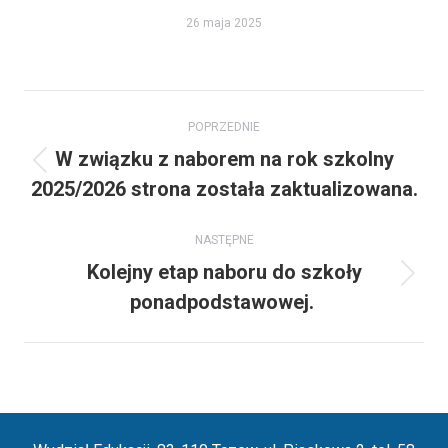
26 maja 2025
Nawigacja
POPRZEDNIE
wpisów
W związku z naborem na rok szkolny
Poprzedni
2025/2026 strona została zaktualizowana.
wpis:
NASTĘPNE
Kolejny etap naboru do szkoły
Następny
ponadpodstawowej.
wpis: