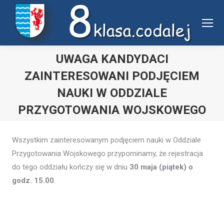
Uwaga:
ta
witryna
zawiera
UWAGA KANDYDACI
system
ZAINTERESOWANI PODJĘCIEM
dostępności.
NAUKI W ODDZIALE
PRZYGOTOWANIA WOJSKOWEGO
Jesteś tutaj:
Wszystkim zainteresowanym podjęciem nauki w Oddziale
Przygotowania Wojskowego przypominamy, że rejestracja
do tego oddziału kończy się w dniu
30 maja (piątek) o
godz. 15.00
.