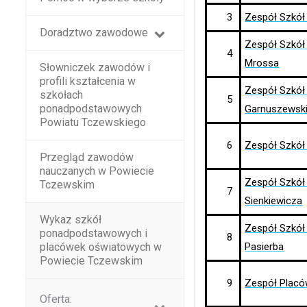
czytnika
3
Zespół Szkó
Doradztwo zawodowe
ekranowego;
Zespół Szkół
naciśnij
4
Mrossa
Słowniczek zawodów i
Ctrl-
profili kształcenia w
F10,
Zespół Szkół
szkołach
5
ponadpodstawowych
aby
Garnuszewsk
Powiatu Tczewskiego
otworzyć
6
Zespół Szkół 
menu
Przegląd zawodów
dostępności.
nauczanych w Powiecie
Zespół Szkół
Tczewskim
7
Sienkiewicza
Wykaz szkół
Zespół Szkół
ponadpodstawowych i
8
placówek oświatowych w
Pasierba
Powiecie Tczewskim
9
Zespół Placó
Oferta: