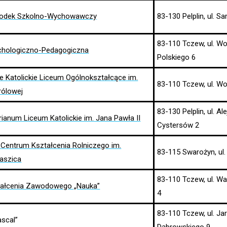
środek Szkolno-Wychowawczy
83-130 Pelplin, ul. 
83-110 Tczew, ul. Wo
chologiczno-Pedagogiczna
Polskiego 6
e Katolickie Liceum Ogólnokształcące im.
83-110 Tczew, ul. W
rólowej
83-130 Pelplin, ul. Ale
ianum Liceum Katolickie im. Jana Pawła II
Cystersów 2
 Centrum Kształcenia Rolniczego im.
83-115 Swarożyn, ul.
taszica
83-110 Tczew, ul. W
tałcenia Zawodowego „Nauka”
4
83-110 Tczew, ul. J
scal”