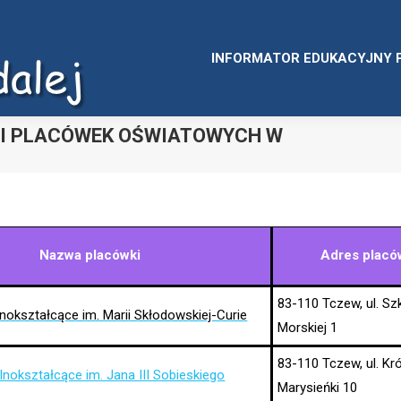
INFORMATOR EDUKACYJNY 
I PLACÓWEK OŚWIATOWYCH W
Jesteś tutaj:
Nazwa placówki
Adres placó
83-110 Tczew, ul. Sz
nokształcące im. Marii Skłodowskiej-Curie
Morskiej 1
83-110 Tczew, ul. Kr
lnokształcące im. Jana III Sobieskiego
Marysieńki 10