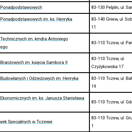
ł Ponadpodstawowych
83-130 Pelplin, ul. S
 Ponadpodstawowych im. ks. Henryka
83-140 Gniew, ul. So
11
 Technicznych im. kmdra Antoniego
83-110 Tczew, ul. P
iego
83-110 Tczew, ul.
Branżowych im. księcia Sambora II
Czyżykowska 17
 Budowlanych i Odzieżowych im. Henryka
83-110 Tczew, ul. B
19
 Ekonomicznych im. ks. Janusza Stanisława
83-110 Tczew, ul. G
83-110 Tczew, ul. G
wek Specjalnych w Tczewie
1