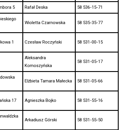
ambora 5
Rafał Deska
58 536-15-71
bieskiego
Wioletta Czarnowska
58 535-35-77
arkowa 1
Czesław Roczyński
58 531-00-15
Aleksandra
58 531-05-17
Komoszyńska
ałdowska
Elżbieta Tamara Małecka
58 531-05-66
dańska 17
Agnieszka Bojko
58 531-55-16
runwaldzka
Arkadiusz Górski
58 531-55-50