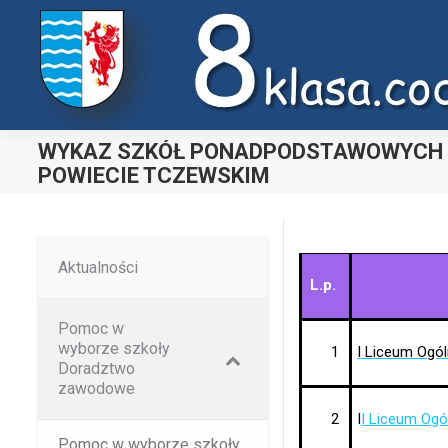
Uwaga:
ta
witryna
zawiera
system
dostępności.
WYKAZ SZKÓŁ PONADPODSTAWOWYCH 
POWIECIE TCZEWSKIM
Nacisnij
Ctrl-
F11,
aby
Aktualności
dostosować
L.p.
witrynę
Pomoc w
do
wyborze szkoły
1
I Liceum Ogól
osób
Doradztwo
zawodowe
niedowidzących
korzystających
2
I
I Liceum Ogó
Pomoc w wyborze szkoły
z