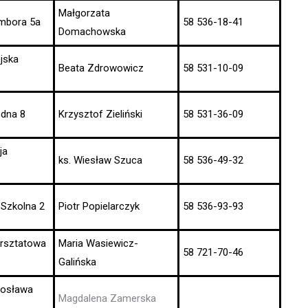
Małgorzata
Sambora 5a
58 536-18-41
Domachowska
jska
Beata Zdrowowicz
58 531-10-09
odna 8
Krzysztof Zieliński
58 531-36-09
ja
ks. Wiesław Szuca
58 536-49-32
 Szkolna 2
Piotr Popielarczyk
58 536-93-93
arsztatowa
Maria Wasiewicz-
58 721-70-46
Galińska
arosława
Magdalena Zamerska