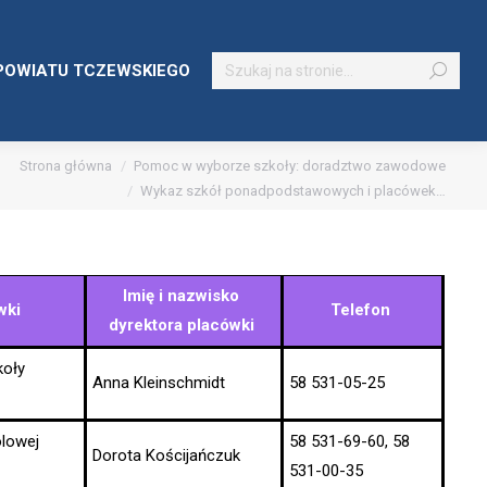
Szukaj:
POWIATU TCZEWSKIEGO
Strona główna
Pomoc w wyborze szkoły: doradztwo zawodowe
Wykaz szkół ponadpodstawowych i placówek…
Imię i nazwisko
wki
Telefon
dyrektora placówki
koły
Anna Kleinschmidt
58 531-05-25
ólowej
58 531-69-60, 58
Dorota Kościjańczuk
531-00-35