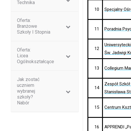
Technika
10
Specjalny O
Oferta:
Branżowe
11
Poradnia Psy
Szkoły I Stopnia
Uniwersytecki
12
Oferta:
Św. Jadwigi K
Licea
Ogólnokształcące
13
Collegium Mar
Jak zostać
Zespół Szkół
uczniem
14
wybranej
Stanisława S
szkoły?
Nabór
15
Centrum Ksz
16
APPRENDI „Pa