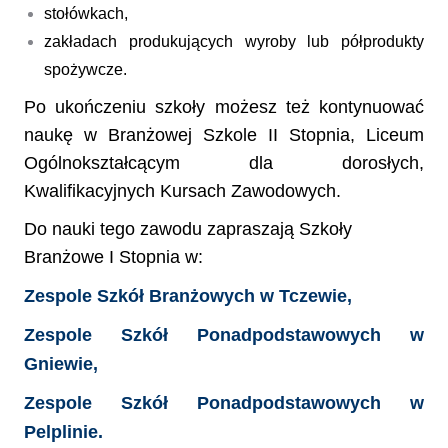
stołówkach,
zakładach produkujących wyroby lub półprodukty
spożywcze.
Po ukończeniu szkoły możesz
też
kontynuować
naukę w Branżowej Szkole II Stopnia, Liceum
Ogólnokształcącym dla dorosłych,
Kwalifikacyjnych Kursach Zawodowych
.
Do nauki
tego zawodu
zaprasza
ją Szkoły
Branżowe I Stopnia w
:
Zesp
ole
Szkół Branżowych w Tczewie,
Zesp
ole
Szkół Ponadpodstawowych w
Gniewie,
Zespole Szkół Ponadpodstawowych
w
Pelplinie
.