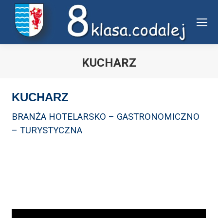
Uwaga:
ta
witryna
zawiera
system
KUCHARZ
dostępności.
Jesteś tutaj:
KUCHARZ
BRANŻA HOTELARSKO – GASTRONOMICZNO
– TURYSTYCZNA