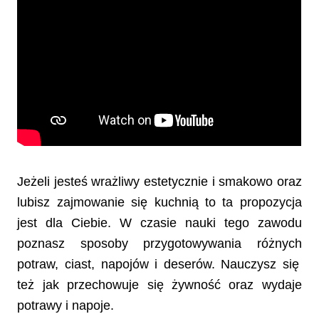
Jeżeli jesteś wrażliwy estetycznie i smakowo oraz
lubisz zajmowanie się kuchnią to ta propozycja
jest dla Ciebie.
W czasie nauki tego zawodu
poznasz sposoby
przygotow
ywania
różn
ych
potraw, ciast, napoj
ów
i deser
ów. Nauczysz się
też jak
przechowuje
się
żywność oraz wydaje
potrawy i napoje.