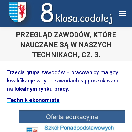
Uwaga:
ta
witryna
zawiera
PRZEGLĄD ZAWODÓW, KTÓRE
system
NAUCZANE SĄ W NASZYCH
dostępności.
TECHNIKACH, CZ. 3.
Jesteś tutaj:
Trzecia grupa zawodów – pracownicy mający
kwalifikacje w tych zawodach są poszukiwani
na
lokalnym rynku pracy
.
Technik ekonomista