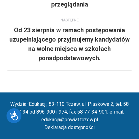
przeglądania
wpis:
NASTĘPNE
Od 23 sierpnia w ramach postępowania
uzupełniającego przyjmujemy kandydatów
Następny
na wolne miejsca w szkołach
wpis:
ponadpodstawowych.
Wydział Edukacji, 83-110 Tczew, ul. Piaskowa 2, tel. 58
77-34 od 896-900 i 974, fax 58 77-34-901, e-mail:
Dostępność
edukacja@powiat.tczew.pl
Deklaracja dostępności