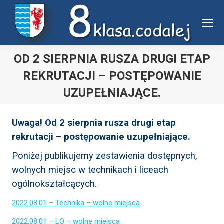
Uwaga:
ta
witryna
zawiera
OD 2 SIERPNIA RUSZA DRUGI ETAP
system
REKRUTACJI – POSTĘPOWANIE
dostępności.
UZUPEŁNIAJĄCE.
Jesteś tutaj:
Uwaga! Od 2 sierpnia rusza drugi etap
rekrutacji – postępowanie uzupełniające.
Poniżej publikujemy zestawienia dostępnych,
wolnych miejsc w technikach i liceach
ogólnokształcących.
2022.08.01 – Technika – wolne miejsca
2022.08.01 – LO – wolne miejsca