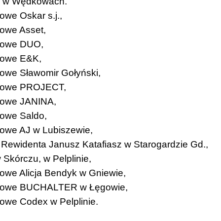
a w Wędkowach.
we Oskar s.j.,
owe Asset,
kowe DUO,
kowe E&K,
owe Sławomir Gołyński,
kowe PROJECT,
kowe JANINA,
owe Saldo,
owe AJ w Lubiszewie,
 Rewidenta Janusz Katafiasz w Starogardzie Gd.,
Skórczu, w Pelplinie,
owe Alicja Bendyk w Gniewie,
kowe BUCHALTER w Łęgowie,
owe Codex w Pelplinie.