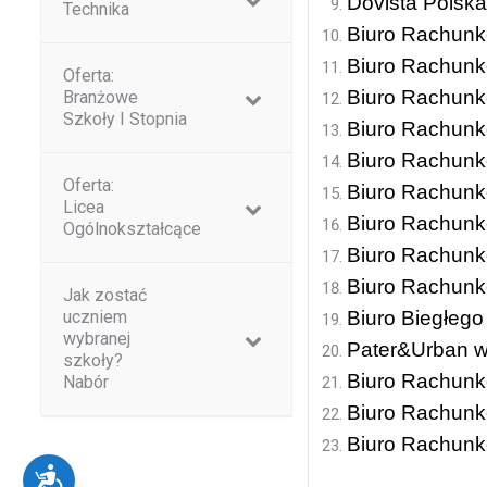
Dovista Polsk
Technika
czytnika
Biuro Rachunko
ekranowego;
Biuro Rachunk
Oferta:
naciśnij
Biuro Rachun
Branżowe
Ctrl-
Szkoły I Stopnia
Biuro Rachun
F10,
Biuro Rachunk
aby
Oferta:
Biuro Rachun
otworzyć
Licea
Biuro Rachun
Ogólnokształcące
menu
Biuro Rachunk
dostępności.
Biuro Rachunk
Jak zostać
uczniem
Biuro Biegłego
wybranej
Pater&Urban w 
szkoły?
Biuro Rachunk
Nabór
Biuro Rachun
Biuro Rachunk
Dostępność