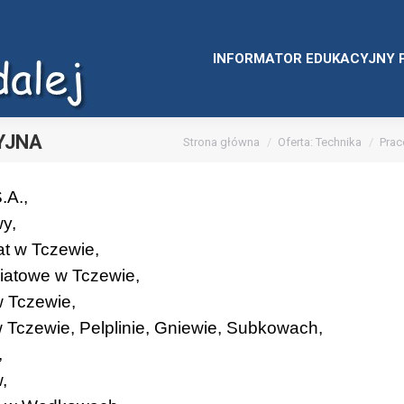
INFORMATOR EDUKACYJNY 
YJNA
Jesteś tutaj:
Strona główna
Oferta: Technika
Prac
.A.,
y,
at w Tczewie,
iatowe w Tczewie,
w Tczewie,
 Tczewie, Pelplinie, Gniewie, Subkowach,
,
,