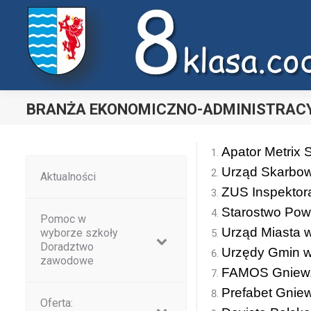
Uwaga:
ta
witryna
zawiera
system
dostępności.
BRANŻA EKONOMICZNO-ADMINISTRAC
Nacisnij
Ctrl-
Apator Metrix S
F11,
Urząd Skarbow
Aktualności
aby
ZUS Inspektor
dostosować
Starostwo Pow
witrynę
Pomoc w
Urząd Miasta 
wyborze szkoły
do
Doradztwo
Urzędy Gmin w
osób
zawodowe
niedowidzących
FAMOS Gniew
korzystających
Prefabet Gniew
Oferta:
z