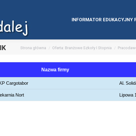
INFORMATOR EDUKACYJNY 
IK
Jesteś tutaj:
Strona główna
Oferta: Branżowe Szkoły I Stopnia
Pracodawc
Nazwa firmy
KP Cargotabor
Al. Soli
ekarnia Nort
Lipowa 