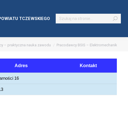
Szukaj:
POWIATU TCZEWSKIEGO
y – praktyczna nauka zawodu
Pracodawcy BSIS – Elektromechanik
Adres
Kontakt
darności 16
13