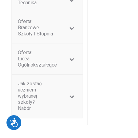
Technika
czytnika
ekranowego;
Oferta:
naciśnij
Branżowe
Ctrl-
Szkoły I Stopnia
F10,
aby
Oferta:
otworzyć
Licea
Ogólnokształcące
menu
dostępności.
Jak zostać
uczniem
wybranej
szkoły?
Nabór
Dostępność