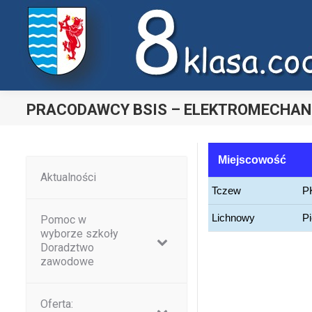
Uwaga:
ta
witryna
zawiera
system
dostępności.
PRACODAWCY BSIS – ELEKTROMECHAN
Nacisnij
Ctrl-
F11,
Miejscowość
Aktualności
aby
Tczew
P
dostosować
witrynę
Lichnowy
Pi
Pomoc w
wyborze szkoły
do
Doradztwo
osób
zawodowe
niedowidzących
korzystających
Oferta:
z