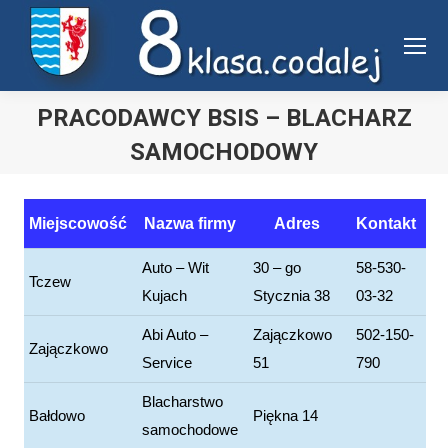
Uwaga:
ta
witryna
zawiera
PRACODAWCY BSIS – BLACHARZ
system
SAMOCHODOWY
dostępności.
Jesteś tutaj:
Miejscowość
Nazwa firmy
Adres
Kontakt
Auto – Wit
30 – go
58-530-
Tczew
Kujach
Stycznia 38
03-32
Abi Auto –
Zajączkowo
502-150-
Zajączkowo
Service
51
790
Blacharstwo
Bałdowo
Piękna 14
samochodowe